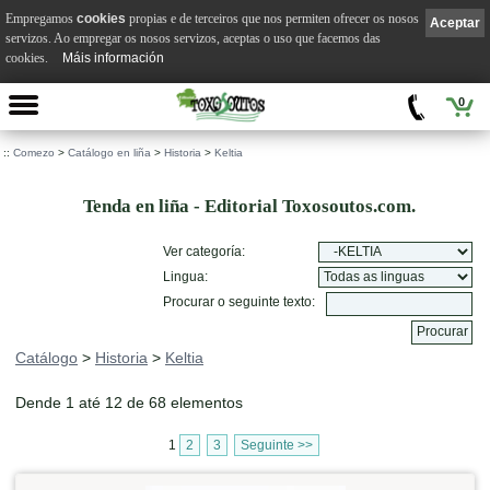
Empregamos
cookies
propias e de terceiros que nos permiten ofrecer os nosos
Aceptar
servizos. Ao empregar os nosos servizos, aceptas o uso que facemos das
cookies.
Máis información
0
::
Comezo
>
Catálogo en liña
>
Historia
>
Keltia
Tenda en liña - Editorial Toxosoutos.com.
Ver categoría:
Lingua:
Procurar o seguinte texto:
Catálogo
>
Historia
>
Keltia
Dende 1 até 12 de 68 elementos
1
2
3
Seguinte >>