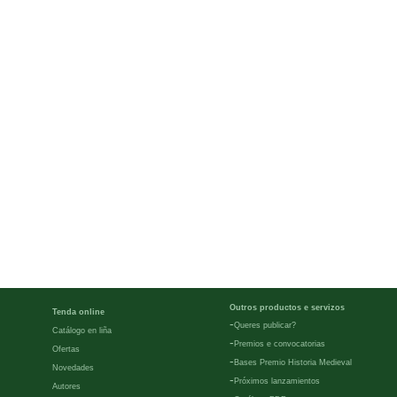
Outros productos e servizos
Tenda online
-
Queres publicar?
Catálogo en liña
-
Premios e convocatorias
Ofertas
-
Bases Premio Historia Medieval
Novedades
-
Próximos lanzamientos
Autores