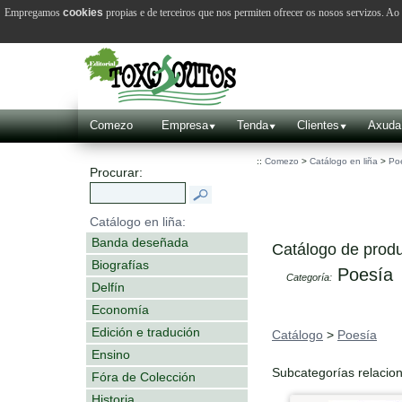
Empregamos
cookies
propias e de terceiros que nos permiten ofrecer os nosos servizos. A
Comezo
Empresa
Tenda
Clientes
Axuda
::
Comezo
>
Catálogo en liña
>
Po
Procurar:
Catálogo en liña:
Banda deseñada
Catálogo de produ
Biografías
Poesía
Categoría:
Delfín
Economía
Edición e tradución
Catálogo
>
Poesía
Ensino
Subcategorías relacio
Fóra de Colección
Historia