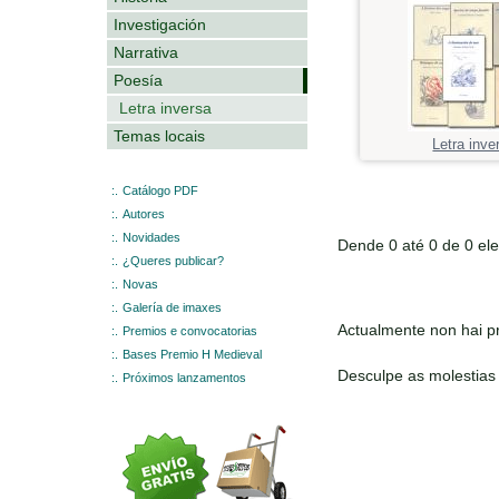
Investigación
Narrativa
Poesía
Letra inversa
Temas locais
Letra inve
:.
Catálogo PDF
:.
Autores
:.
Novidades
Dende 0 até 0 de 0 el
:.
¿Queres publicar?
:.
Novas
:.
Galería de imaxes
Actualmente non hai pr
:.
Premios e convocatorias
:.
Bases Premio H Medieval
Desculpe as molestias
:.
Próximos lanzamentos