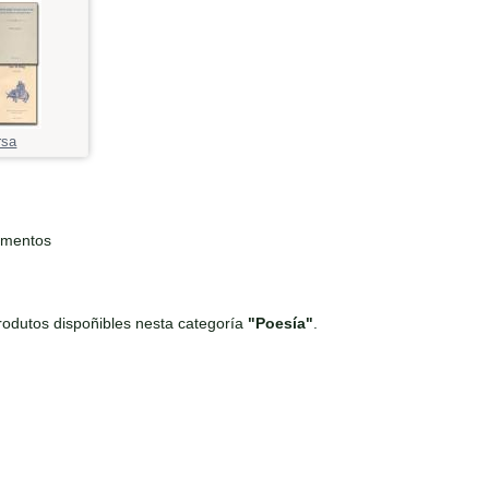
rsa
ementos
odutos dispoñibles nesta categoría
"Poesía"
.