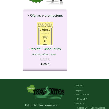
>
Ofertas e promocións
Roberto Blanco Torres
González Pérez, Clodio
6,50 €
4,00 €
Comezo
Empresa
Onde estamos
Ruta XPS
Contacto
Editorial Toxosoutos.com
Código QR - Cáptura rápida