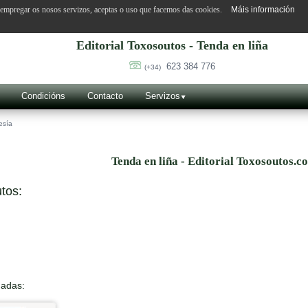
o empregar os nosos servizos, aceptas o uso que facemos das cookies.
Máis información
Editorial Toxosoutos - Tenda en liña
623 384 776
(+34)
Condicións
Contacto
Servizos
esía
Tenda en liña - Editorial Toxosoutos.c
tos:
nadas: