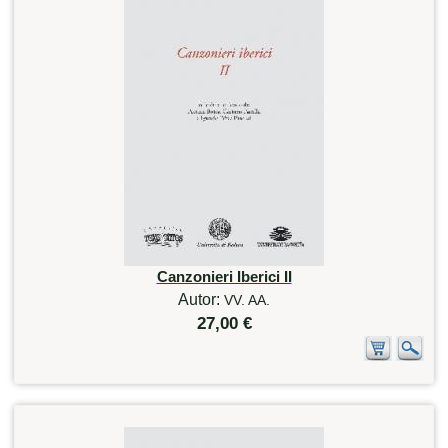
Canzonieri Iberici II
Autor:
VV. AA.
27,00 €