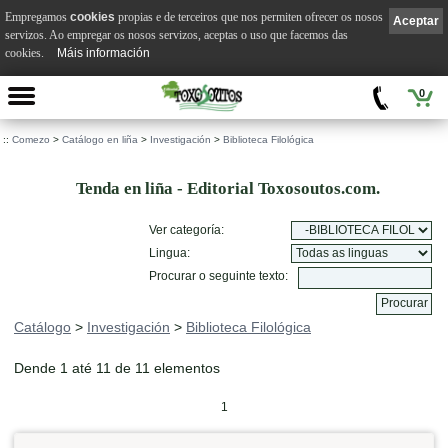
Empregamos
cookies
propias e de terceiros que nos permiten ofrecer os nosos
Aceptar
servizos. Ao empregar os nosos servizos, aceptas o uso que facemos das
cookies.
Máis información
0
::
Comezo
>
Catálogo en liña
>
Investigación
>
Biblioteca Filológica
Tenda en liña - Editorial Toxosoutos.com.
Ver categoría:
Lingua:
Procurar o seguinte texto:
Catálogo
>
Investigación
>
Biblioteca Filológica
Dende 1 até 11 de 11 elementos
1