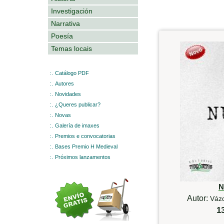
Investigación
Narrativa
Poesía
Temas locais
:.
Catálogo PDF
:.
Autores
:.
Novidades
:.
¿Queres publicar?
:.
Novas
:.
Galería de imaxes
:.
Premios e convocatorias
:.
Bases Premio H Medieval
:.
Próximos lanzamentos
N
Autor:
Vázq
1