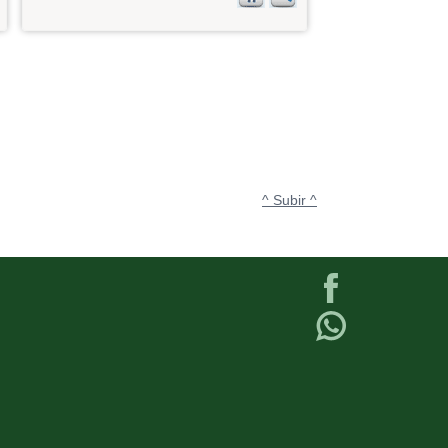
^ Subir ^