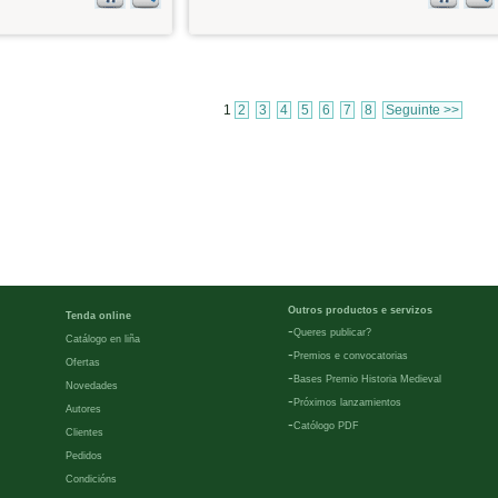
1
2
3
4
5
6
7
8
Seguinte >>
Outros productos e servizos
Tenda online
-
Queres publicar?
Catálogo en liña
-
Premios e convocatorias
Ofertas
-
Bases Premio Historia Medieval
Novedades
-
Próximos lanzamientos
Autores
-
Católogo PDF
Clientes
Pedidos
Condicións