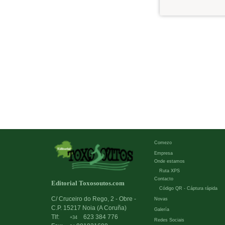
Comezo
Empresa
Onde estamos
Ruta XPS
Contacto
Editorial Toxosoutos.com
Código QR - Cáptura rápida
C/ Cruceiro do Rego, 2 - Obre -
Novas
C.P. 15217 Noia (A Coruña)
Galería
Tlf:
623 384 776
+34
Redes Sociais