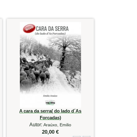
A cara da serra( do lado d´As
Forcadas)
Autor:
Araúxo, Emilio
20,00 €