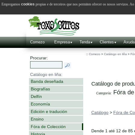
Empregamos
cookies
propias e de terceiros que nos permiten ofrecer os nosos servizos. A
Comezo
Empresa
Tenda
Clientes
Axuda
::
Comezo
>
Catálogo en liña
>
Fór
Procurar:
Catálogo en liña:
Banda deseñada
Catálogo de produ
Biografías
Fóra de
Categoría:
Delfín
Economía
Edición e tradución
Catálogo
>
Fóra de Co
Ensino
Fóra de Colección
Dende 1 até 12 de 85
Historia