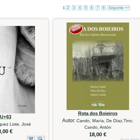
1
2
3
4
5
6
7
8
Seguinte >>
Rota dos Boieiros
U+63
Autor:
Cando, María; De Díaz,Tino;
uez Liste, José
Cando, Antón
3,00 €
18,00 €