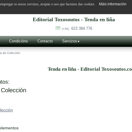
o empregar os nosos servizos, aceptas o uso que facemos das cookies.
Máis información
Editorial Toxosoutos - Tenda en liña
623 384 776
(+34)
Condicións
Contacto
Servizos
a de Colección
Tenda en liña - Editorial Toxosoutos.c
tos:
 Colección
lección
 elementos