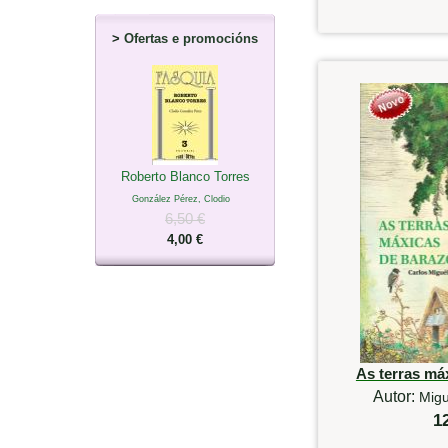
>
Ofertas e promocións
Roberto Blanco Torres
González Pérez, Clodio
6,50 €
4,00 €
As terras má
Autor:
Migu
1