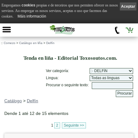
Empregamos
cookies
propias e de terceiros que nos permiten ofrecer os nosos
Aceptar
servizos. Ao empregar os nosos servizos, aceptas o uso que facemos das
cookies.
Máis información
0
::
Comezo
>
Catálogo en liña
>
Delfín
Tenda en liña - Editorial Toxosoutos.com.
Ver categoría:
Lingua:
Procurar o seguinte texto:
Catálogo
>
Delfín
Dende 1 até 12 de 15 elementos
1
2
Seguinte >>