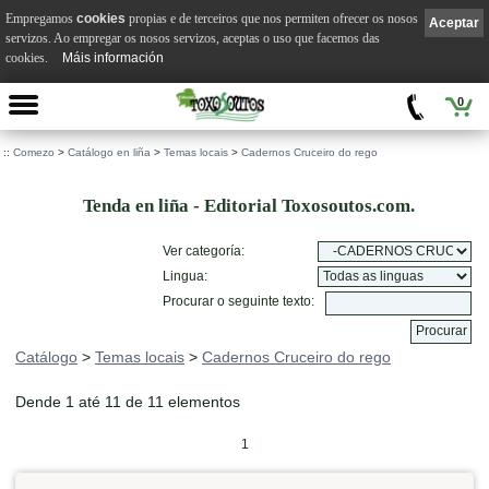
Empregamos
cookies
propias e de terceiros que nos permiten ofrecer os nosos
Aceptar
servizos. Ao empregar os nosos servizos, aceptas o uso que facemos das
cookies.
Máis información
0
::
Comezo
>
Catálogo en liña
>
Temas locais
>
Cadernos Cruceiro do rego
Tenda en liña - Editorial Toxosoutos.com.
Ver categoría:
Lingua:
Procurar o seguinte texto:
Catálogo
>
Temas locais
>
Cadernos Cruceiro do rego
Dende 1 até 11 de 11 elementos
1