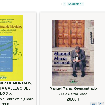
1
2
Seguinte >>
NEZ DE MONTAOS,
TA GALLEGO DEL
Manuel María. Reencontrado
LO XIX
:
Lois García, Xosé
o / González P. ,Clodio
20,00 €
1,00 €