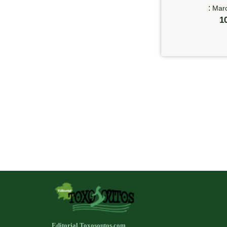
:
Marc
1
Editorial Toxosoutos.com