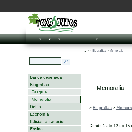
::
>
>
Biografías
>
Memoralia
:
:
Banda deseñada
:
Biografías
Memoralia
:
Fasquía
Memoralia
Delfín
>
Biografías
>
Memoral
Economía
Edición e tradución
Dende 1 até 12 de 15
Ensino