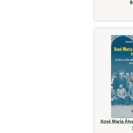
9
Xosé María Álv