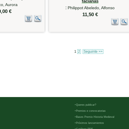
facianas
o, Aurora
:
Philippot Abeledo, Alfonso
0,00 €
11,50 €
1
2
Seguinte >>
-
Queres publicar?
-
Premios e convocatorias
-
Bases Premio Historia Medieval
-
Próximos lanzamientos
-