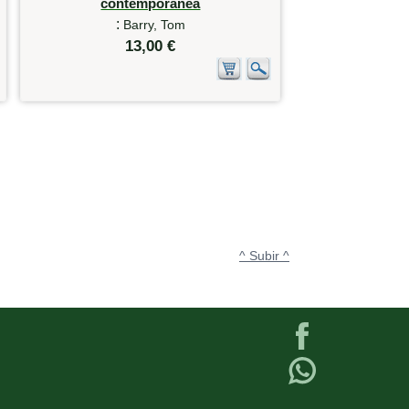
contemporánea
:
Barry, Tom
13,00 €
^ Subir ^