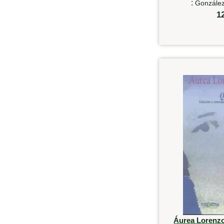
:
González
1
Áurea Lorenzo