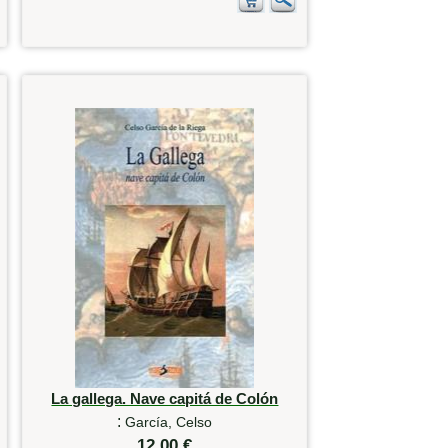
La gallega. Nave capitá de Colón
:
García, Celso
12,00 €