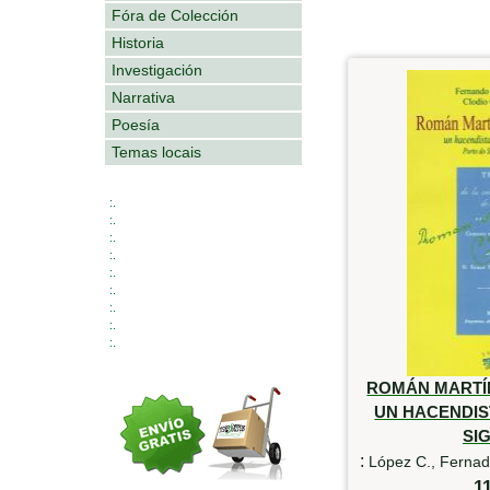
Fóra de Colección
Historia
Investigación
Narrativa
Poesía
Temas locais
:.
:.
:.
:.
:.
:.
:.
:.
:.
ROMÁN MARTÍ
UN HACENDIS
SIG
:
López C., Fernad
1