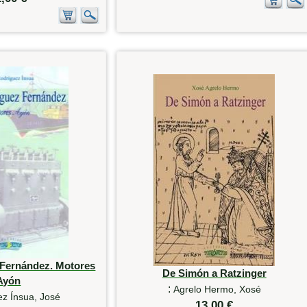
 Fernández. Motores
De Simón a Ratzinger
Ayón
:
Agrelo Hermo, Xosé
z Ínsua, José
13,00 €