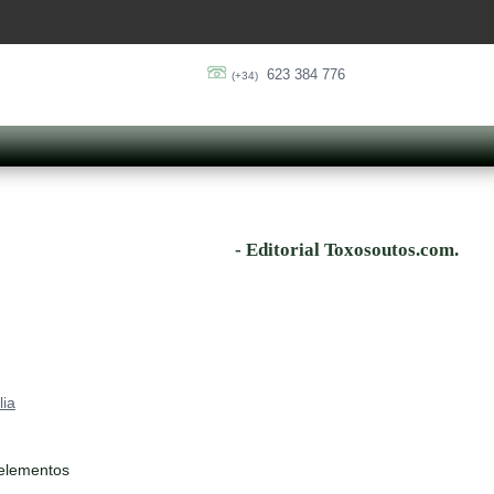
623 384 776
(+34)
- Editorial Toxosoutos.com.
ia
 elementos