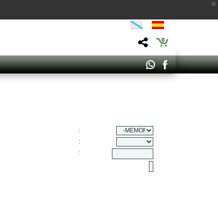
0
:
:
: