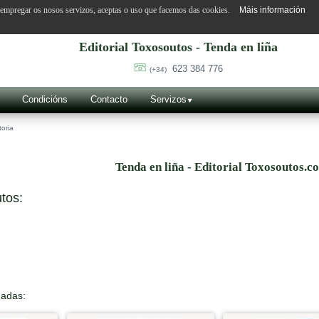
o empregar os nosos servizos, aceptas o uso que facemos das cookies.
Máis información
Editorial Toxosoutos - Tenda en liña
623 384 776
(+34)
Condicións
Contacto
Servizos
toria
Tenda en liña - Editorial Toxosoutos.c
tos:
nadas: