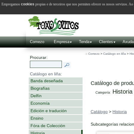
Empregamos
cookies
propias e de terceiros que nos permiten ofrecer os nosos servizos. A
Comezo
Empresa
Tenda
Clientes
Axuda
::
Comezo
>
Catálogo en liña
>
His
Procurar:
Catálogo en liña:
Banda deseñada
Catálogo de produ
Biografías
Historia
Categoría:
Delfín
Economía
Edición e tradución
Catálogo
>
Historia
Ensino
Subcategorías relacio
Fóra de Colección
Historia