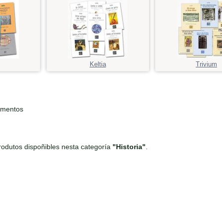
Keltia
Trivium
ementos
odutos dispoñibles nesta categoría
"Historia"
.