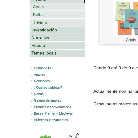
Anais
Keltia
Trivium
Investigación
Narrativa
Anais
Poesía
Temas locais
Dende 0 até 0 de 0 el
:.
Catálogo PDF
:.
Autores
:.
Novidades
:.
¿Queres publicar?
Actualmente non hai pr
:.
Novas
:.
Galería de imaxes
Desculpe as molestias
:.
Premios e convocatorias
:.
Bases Premio H Medieval
:.
Próximos lanzamentos