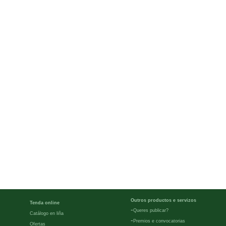
Outros productos e servizos
Tenda online
-
Queres publicar?
Catálogo en liña
-
Premios e convocatorias
Ofertas