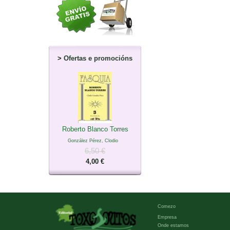
>
Ofertas e promocións
Roberto Blanco Torres
González Pérez, Clodio
6,50 €
4,00 €
Comezo
Empresa
Onde estamos