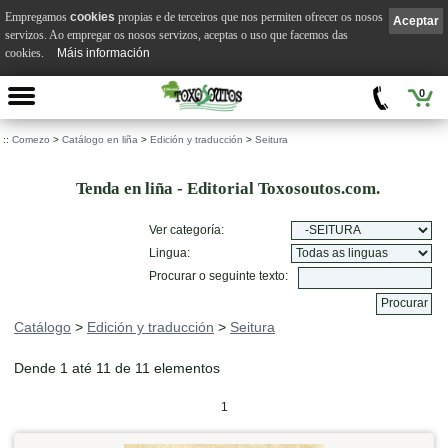
Empregamos
cookies
propias e de terceiros que nos permiten ofrecer os nosos
Aceptar
servizos. Ao empregar os nosos servizos, aceptas o uso que facemos das
cookies.
Máis información
0
::
Comezo
>
Catálogo en liña
>
Edición y traducción
>
Seitura
Tenda en liña - Editorial Toxosoutos.com.
Ver categoría:
Lingua:
Procurar o seguinte texto:
Catálogo
>
Edición y traducción
>
Seitura
Dende 1 até 11 de 11 elementos
1