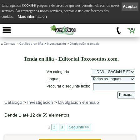
Empregamos
cookies
propias e de terceiros que nos permiten ofrecer os nosos
Aceptar
servizos. Ao empregar os nosos servizos, aceptas o uso que facemos das
cookies.
Máis información
0
::
Comezo
>
Catálogo en liña
>
Investigación
>
Divulgación e ensaio
Tenda en liña - Editorial Toxosoutos.com.
Ver categoría:
Lingua:
Procurar o seguinte texto:
Catálogo
>
Investigación
>
Divulgación e ensaio
Dende 1 até 12 de 59 elementos
1
2
3
Seguinte >>