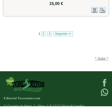
15,00 €
1
2
3
Seguinte >>
^ Subir ^
Editorial Toxosoutos.com
C/ Cruceiro do Rego, 2 - Obre - C.P. 15217 Noia (A Coruña)
Tlf:
623 384 776
+34