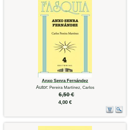
Anxo Senra Fernández
Autor:
Pereira Martínez, Carlos
6,50 €
4,00 €