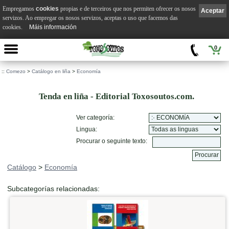
Empregamos
cookies
propias e de terceiros que nos permiten ofrecer os nosos
Aceptar
servizos. Ao empregar os nosos servizos, aceptas o uso que facemos das
cookies.
Máis información
0
::
Comezo
>
Catálogo en liña
>
Economía
Tenda en liña - Editorial Toxosoutos.com.
Ver categoría:
Lingua:
Procurar o seguinte texto:
Catálogo
>
Economía
Subcategorías relacionadas: