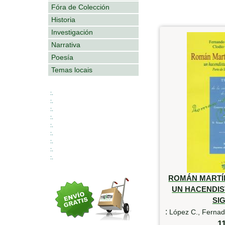
Fóra de Colección
Historia
Investigación
Narrativa
Poesía
Temas locais
:.
:.
:.
:.
:.
:.
:.
:.
:.
ROMÁN MARTÍ
UN HACENDIS
SIG
:
López C., Fernad
1