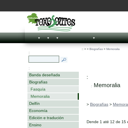
::
>
>
Biografías
>
Memoralia
:
:
Banda deseñada
:
Biografías
Memoralia
:
Fasquía
Memoralia
Delfín
>
Biografías
>
Memoral
Economía
Edición e tradución
Dende 1 até 12 de 15
Ensino