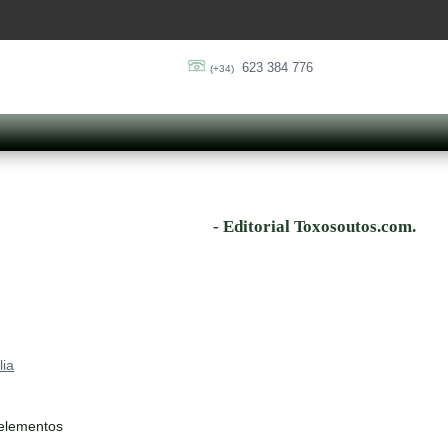
623 384 776
(+34)
- Editorial Toxosoutos.com.
ia
 elementos