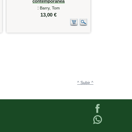
contemporánea
:
Barry, Tom
13,00 €
^ Subir ^