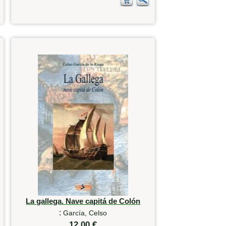
La gallega. Nave capitá de Colón
:
García, Celso
12,00 €