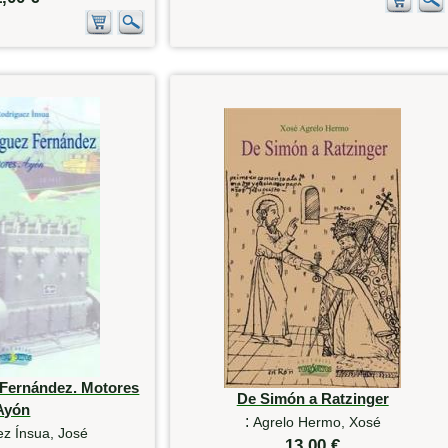
 Fernández. Motores
De Simón a Ratzinger
Ayón
:
Agrelo Hermo, Xosé
z Ínsua, José
13,00 €