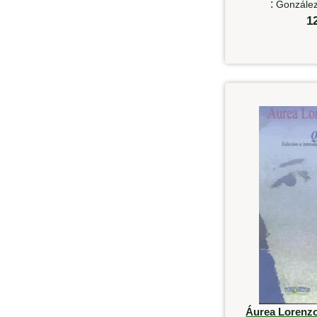
:
González
1
Áurea Lorenzo