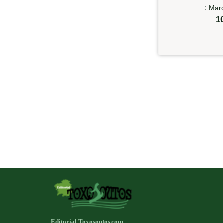
:
Marc
1
Editorial Toxosoutos.com