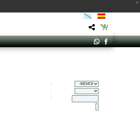
0
:
:
: