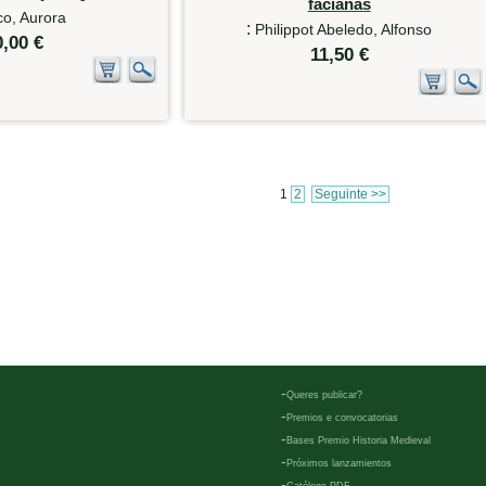
facianas
o, Aurora
:
Philippot Abeledo, Alfonso
0,00 €
11,50 €
1
2
Seguinte >>
-
Queres publicar?
-
Premios e convocatorias
-
Bases Premio Historia Medieval
-
Próximos lanzamientos
-