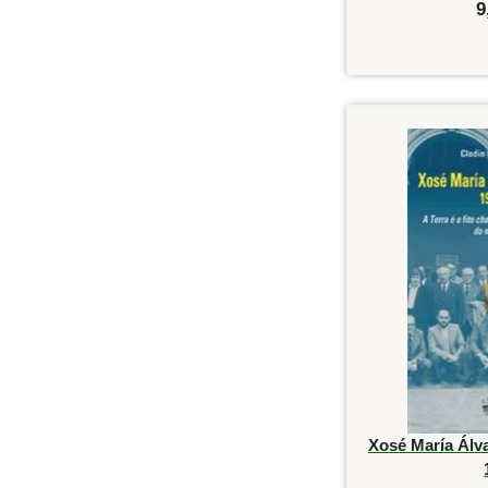
9
Xosé María Álv