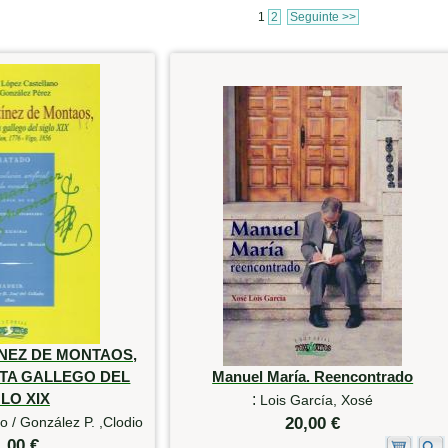
1
2
Seguinte >>
NEZ DE MONTAOS,
TA GALLEGO DEL
Manuel María. Reencontrado
LO XIX
:
Lois García, Xosé
o / González P. ,Clodio
20,00 €
1,00 €