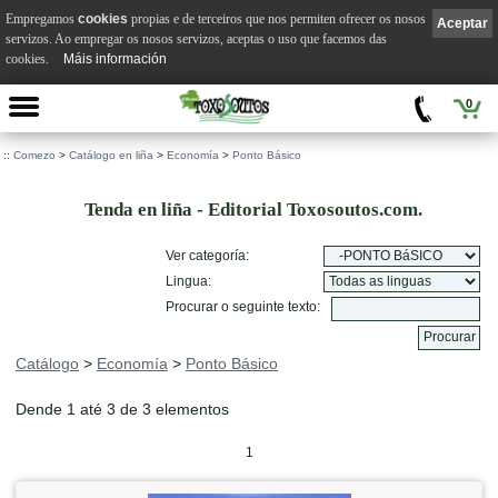
Empregamos
cookies
propias e de terceiros que nos permiten ofrecer os nosos
Aceptar
servizos. Ao empregar os nosos servizos, aceptas o uso que facemos das
cookies.
Máis información
0
::
Comezo
>
Catálogo en liña
>
Economía
>
Ponto Básico
Tenda en liña - Editorial Toxosoutos.com.
Ver categoría:
Lingua:
Procurar o seguinte texto:
Catálogo
>
Economía
>
Ponto Básico
Dende 1 até 3 de 3 elementos
1