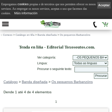
Empregamos
cookies
propias e de terceiros que nos permiten ofrecer os nosos
Aceptar
servizos. Ao empregar os nosos servizos, aceptas o uso que facemos das
cookies.
Máis información
0
::
Comezo
>
Catálogo en liña
>
Banda diseñada
>
Os pequenos Barbanzóns
Tenda en liña - Editorial Toxosoutos.com.
Ver categoría:
Lingua:
Procurar o seguinte texto:
Catálogo
>
Banda diseñada
>
Os pequenos Barbanzóns
Dende 1 até 4 de 4 elementos
1