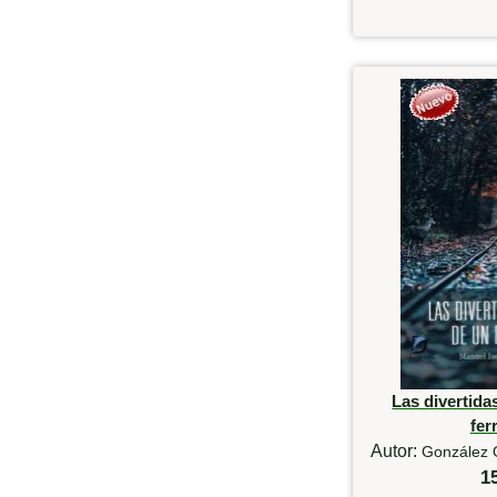
Las divertid
fer
Autor:
González 
1