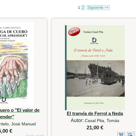
1
2
Siguiente >>
uero o "El valor de
El tranvía de Ferrol a Neda
render"
Autor:
Casal Pita, Tomás
ntelo, José Manuel
21,00 €
5,00 €