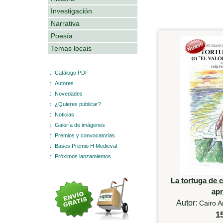
Investigación
Narrativa
Poesía
Temas locais
:.
Catálogo PDF
:.
Autores
:.
Novedades
:.
¿Quieres publicar?
:.
Noticias
:.
Galería de imágenes
:.
Premios y convocatorias
:.
Bases Premio H Medieval
:.
Próximos lanzamientos
La tortuga de c
ap
Autor:
Cairo A
1