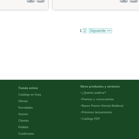
1
2
Siguiente >>
Otros productos y servicios
Tienda online
-
¿Quieres publicar?
Catálogo en línea
-
Premios y convocatorias
Ofertas
-
Bases Premio Historia Medieval
Novedades
-
Próximos lanzamientos
Autores
-
Católogo PDF
Clientes
Pedidos
Condiciones