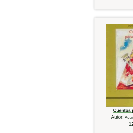
Cuentos 
Autor:
Acu
1