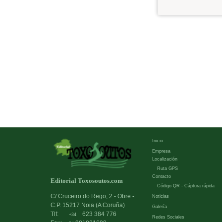
Inicio
Empresa
Localización
Ruta GPS
Contacto
Editorial Toxosoutos.com
Código QR - Cáptura rápida
C/ Cruceiro do Rego, 2 - Obre -
Noticias
C.P. 15217 Noia (A Coruña)
Galería
Tlf:
623 384 776
+34
Redes Sociales