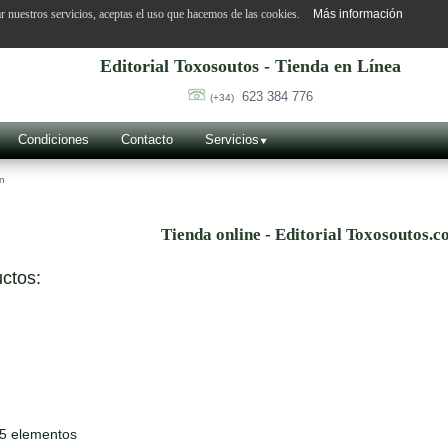
ar nuestros servicios, aceptas el uso que hacemos de las cookies.
Más información
Editorial Toxosoutos - Tienda en Línea
623 384 776
(+34)
Condiciones
Contacto
Servicios
ín
Tienda online - Editorial Toxosoutos.c
ctos:
15 elementos