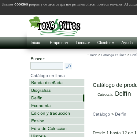
Usamos
cookies
propias y de terceros que nos permiten ofrecer nuestros servicios. Al utiliz
Inicio
Empresa
Tienda
Clientes
Ayuda
::
Inicio
>
Catálogo en línea
>
Delf
Buscar:
Catálogo en línea:
Banda diseñada
Catálogo de produ
Biografías
Delfín
Categoría:
Delfín
Economía
Edición y traducción
Catálogo
>
Delfín
Ensino
Fóra de Colección
Desde 1 hasta 12 de 
Historia