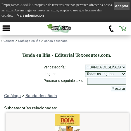
Empregamos
cookies
propias e de terceiros que nos permiten ofrecer os nosos
Aceptar
servizos. Ao empregar os nosos servizos, aceptas o uso que facemos das
cookies.
Máis información
0
::
Comezo
>
Catálogo en liña
>
Banda deseñada
Tenda en liña - Editorial Toxosoutos.com.
Ver categoría:
Lingua:
Procurar o seguinte texto:
Catálogo
>
Banda deseñada
Subcategorías relacionadas: