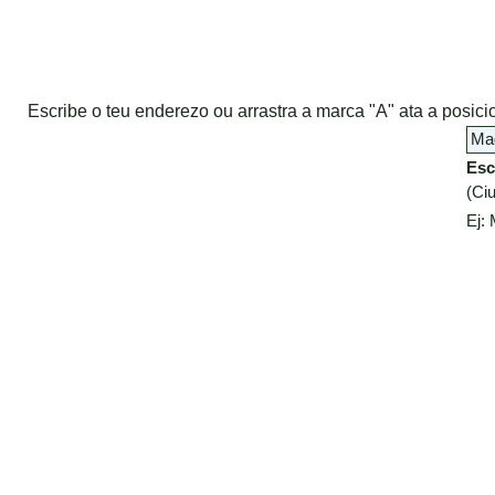
Escribe o teu enderezo ou arrastra a marca "A" ata a posi
Esc
(Ciu
Ej: