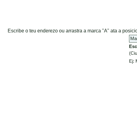
Escribe o teu enderezo ou arrastra a marca "A" ata a posi
Esc
(Ciu
Ej: