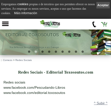
Empregamos
cookies
propias e de terceiros que nos permiten ofrecer os nosos
Aceptar
servizos. Ao empregar os nosos servizos, aceptas o uso que facemos das
cookies.
Máis información
0
EDITORIAL TOXOSOUTOS
Na defensa da cultura Galega e en Galego
::
Comezo
>
Redes Sociais
Redes Sociais - Editorial Toxosoutos.com
Redes sociais
www.facebook.com/Pescudando-Libros
www.facebook.com/editorial.toxosoutos
^ Subir ^