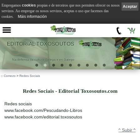
Empregamos
cookies
propias e de terceiros que nos permiten ofrecer os nosos
Aceptar
servizos. Ao empregar os nosos servizos, aceptas o uso que facemos das
cookies.
Máis información
0
EDITORIAL TOXOSOUTOS
Na defensa da cultura Galega e en Galego
::
Comezo
>
Redes Sociais
Redes Sociais - Editorial Toxosoutos.com
Redes sociais
www.facebook.com/Pescudando-Libros
www.facebook.com/editorial.toxosoutos
^ Subir ^