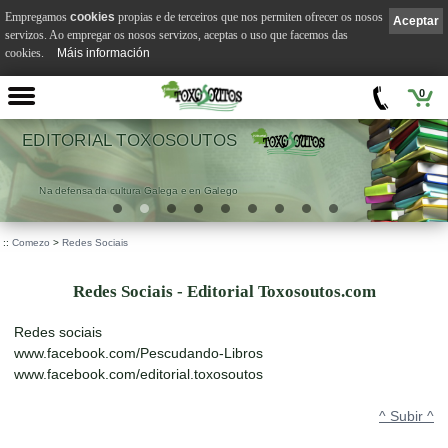
Empregamos
cookies
propias e de terceiros que nos permiten ofrecer os nosos
Aceptar
servizos. Ao empregar os nosos servizos, aceptas o uso que facemos das
cookies.
Máis información
0
EDITORIAL TOXOSOUTOS
Na defensa da cultura Galega e en Galego
::
Comezo
>
Redes Sociais
Redes Sociais - Editorial Toxosoutos.com
Redes sociais
www.facebook.com/Pescudando-Libros
www.facebook.com/editorial.toxosoutos
^ Subir ^