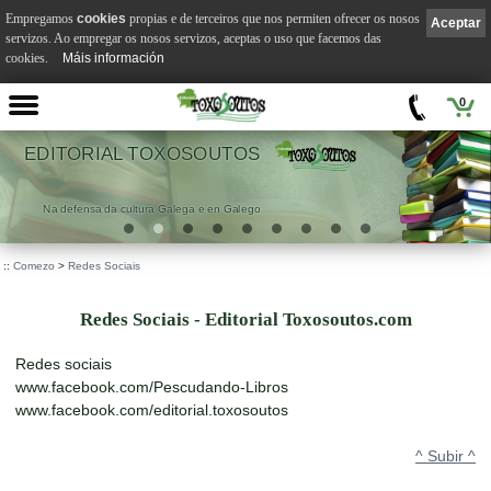
Empregamos
cookies
propias e de terceiros que nos permiten ofrecer os nosos
Aceptar
servizos. Ao empregar os nosos servizos, aceptas o uso que facemos das
cookies.
Máis información
0
EDITORIAL TOXOSOUTOS
Na defensa da cultura Galega e en Galego
::
Comezo
>
Redes Sociais
Redes Sociais - Editorial Toxosoutos.com
Redes sociais
www.facebook.com/Pescudando-Libros
www.facebook.com/editorial.toxosoutos
^ Subir ^