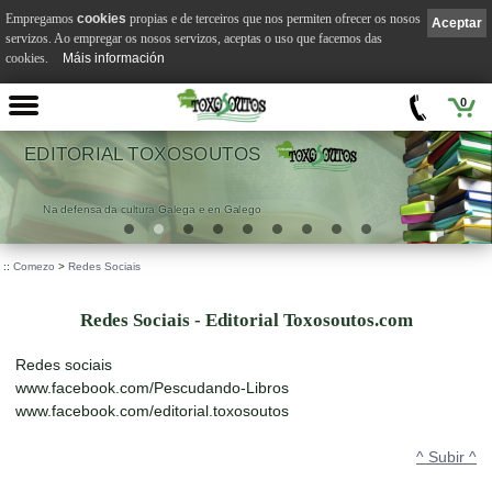
Empregamos
cookies
propias e de terceiros que nos permiten ofrecer os nosos
Aceptar
servizos. Ao empregar os nosos servizos, aceptas o uso que facemos das
cookies.
Máis información
0
EDITORIAL TOXOSOUTOS
Na defensa da cultura Galega e en Galego
::
Comezo
>
Redes Sociais
Redes Sociais - Editorial Toxosoutos.com
Redes sociais
www.facebook.com/Pescudando-Libros
www.facebook.com/editorial.toxosoutos
^ Subir ^