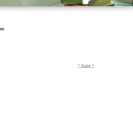
om
^ Subir ^