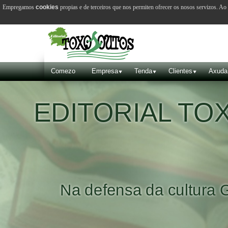
Empregamos
cookies
propias e de terceiros que nos permiten ofrecer os nosos servizos. A
Comezo
Empresa
Tenda
Clientes
Axuda
EDITORIAL T
Na defensa da cultura 