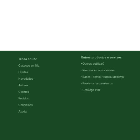
Outros productos e servizos
Tenda online
-
Queres publicar?
Catálogo en liña
-
Premios e convocatorias
Ofertas
-
Bases Premio Historia Medieval
Novedades
-
Próximos lanzamientos
Autores
-
Católogo PDF
Clientes
Pedidos
Condicións
Axuda