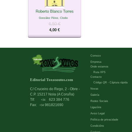
Roberto Blanco Torres
González Pérez, Clodio
6,50 €
4,00 €
Comezo
Empresa
Onde estamos
Ruta XPS
Contacto
Editorial Toxosoutos.com
Código QR - Cáptura rápida
C/ Cruceiro do Rego, 2 - Obre -
Novas
C.P. 15217 Noia (A Coruña)
Galería
Tlf:
623 384 776
+34
Redes Sociais
Fax:
981821690
+34
Ligazóns
Aviso Legal
Política de privacidade
Condicións