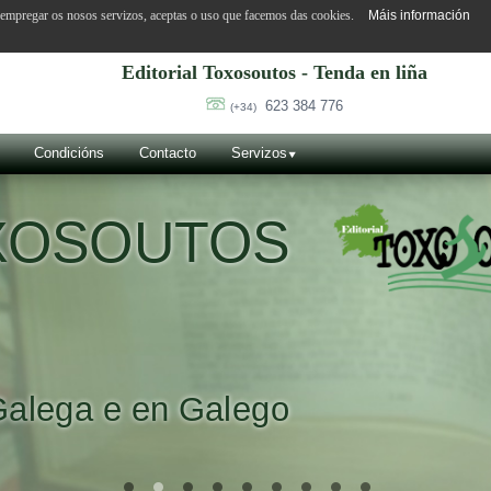
o empregar os nosos servizos, aceptas o uso que facemos das cookies.
Máis información
Editorial Toxosoutos - Tenda en liña
623 384 776
(+34)
Condicións
Contacto
Servizos
OXOSOUTOS
Galega e en Galego