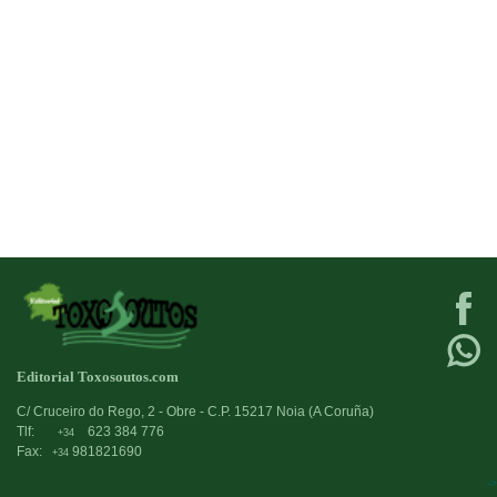
Editorial Toxosoutos.com
C/ Cruceiro do Rego, 2 - Obre - C.P. 15217 Noia (A Coruña)
Tlf:
623 384 776
+34
Fax:
981821690
+34
->