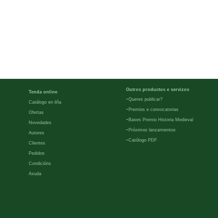
Outros productos e servizos
Tenda online
-
Queres publicar?
Catálogo en liña
-
Premios e convocatorias
Ofertas
-
Bases Premio Historia Medieval
Novedades
-
Próximos lanzamientos
Autores
-
Católogo PDF
Clientes
Pedidos
Condicións
Axuda