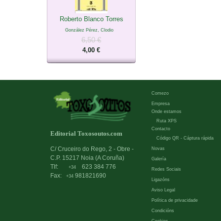
Roberto Blanco Torres
González Pérez, Clodio
6,50 €
4,00 €
Comezo
Empresa
Onde estamos
Ruta XPS
Contacto
Editorial Toxosoutos.com
Código QR - Cáptura rápida
C/ Cruceiro do Rego, 2 - Obre -
Novas
C.P. 15217 Noia (A Coruña)
Galería
Tlf:
623 384 776
+34
Redes Sociais
Fax:
981821690
+34
Ligazóns
Aviso Legal
Política de privacidade
Condicións