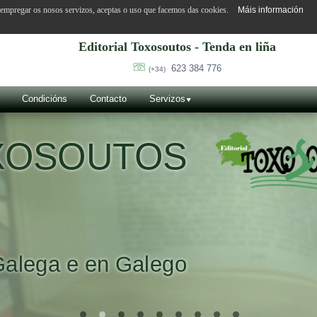
o empregar os nosos servizos, aceptas o uso que facemos das cookies.
Máis información
Editorial Toxosoutos - Tenda en liña
623 384 776
(+34)
Condicións
Contacto
Servizos
OXOSOUTOS
Galega e en Galego