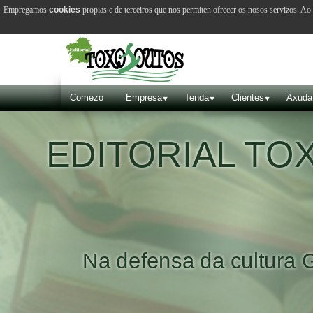
Empregamos
cookies
propias e de terceiros que nos permiten ofrecer os nosos servizos. A
Comezo
Empresa
Tenda
Clientes
Axuda
EDITORIAL T
Na defensa da cultura 