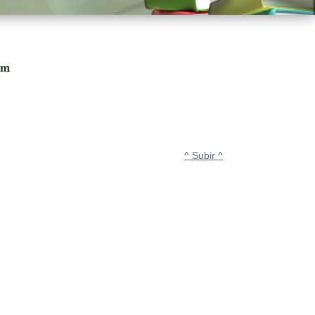
om
^ Subir ^