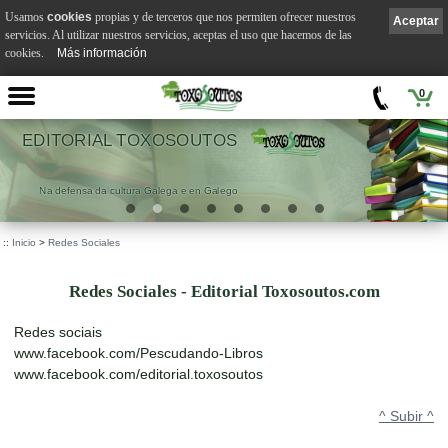
Usamos
cookies
propias y de terceros que nos permiten ofrecer nuestros
Aceptar
servicios. Al utilizar nuestros servicios, aceptas el uso que hacemos de las
cookies.
Más información
0
EDITORIAL TOXOSOUTOS
Na defensa da cultura Galega e en Galego
::
Inicio
>
Redes Sociales
Redes Sociales - Editorial Toxosoutos.com
Redes sociais
www.facebook.com/Pescudando-Libros
www.facebook.com/editorial.toxosoutos
^ Subir ^