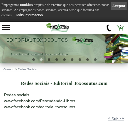
Empregamos
cookies
propias e de terceiros que nos permiten ofrecer os nosos
Aceptar
servizos. Ao empregar os nosos servizos, aceptas o uso que facemos das
cookies.
Máis información
0
EDITORIAL TOXOSOUTOS
Na defensa da cultura Galega e en Galego
::
Comezo
>
Redes Sociais
Redes Sociais - Editorial Toxosoutos.com
Redes sociais
www.facebook.com/Pescudando-Libros
www.facebook.com/editorial.toxosoutos
^ Subir ^