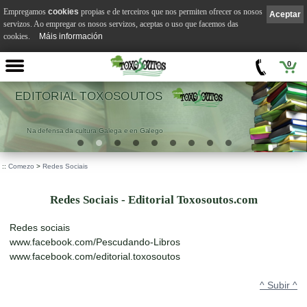
Empregamos
cookies
propias e de terceiros que nos permiten ofrecer os nosos
Aceptar
servizos. Ao empregar os nosos servizos, aceptas o uso que facemos das
cookies.
Máis información
0
EDITORIAL TOXOSOUTOS
Na defensa da cultura Galega e en Galego
::
Comezo
>
Redes Sociais
Redes Sociais - Editorial Toxosoutos.com
Redes sociais
www.facebook.com/Pescudando-Libros
www.facebook.com/editorial.toxosoutos
^ Subir ^