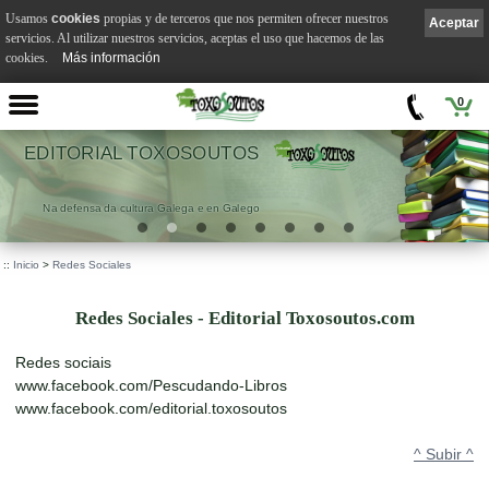
Usamos
cookies
propias y de terceros que nos permiten ofrecer nuestros
Aceptar
servicios. Al utilizar nuestros servicios, aceptas el uso que hacemos de las
cookies.
Más información
0
EDITORIAL TOXOSOUTOS
Na defensa da cultura Galega e en Galego
::
Inicio
>
Redes Sociales
Redes Sociales - Editorial Toxosoutos.com
Redes sociais
www.facebook.com/Pescudando-Libros
www.facebook.com/editorial.toxosoutos
^ Subir ^