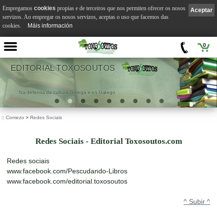
Empregamos
cookies
propias e de terceiros que nos permiten ofrecer os nosos
Aceptar
servizos. Ao empregar os nosos servizos, aceptas o uso que facemos das
cookies.
Máis información
0
EDITORIAL TOXOSOUTOS
Na defensa da cultura Galega e en Galego
::
Comezo
>
Redes Sociais
Redes Sociais - Editorial Toxosoutos.com
Redes sociais
www.facebook.com/Pescudando-Libros
www.facebook.com/editorial.toxosoutos
^ Subir ^