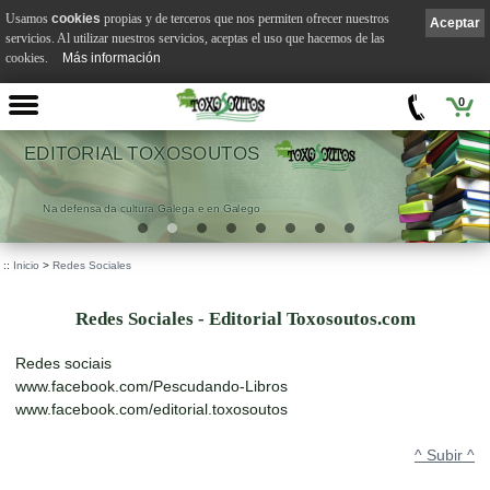
Usamos
cookies
propias y de terceros que nos permiten ofrecer nuestros
Aceptar
servicios. Al utilizar nuestros servicios, aceptas el uso que hacemos de las
cookies.
Más información
0
EDITORIAL TOXOSOUTOS
Na defensa da cultura Galega e en Galego
::
Inicio
>
Redes Sociales
Redes Sociales - Editorial Toxosoutos.com
Redes sociais
www.facebook.com/Pescudando-Libros
www.facebook.com/editorial.toxosoutos
^ Subir ^