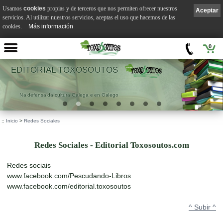
Usamos
cookies
propias y de terceros que nos permiten ofrecer nuestros
Aceptar
servicios. Al utilizar nuestros servicios, aceptas el uso que hacemos de las
cookies.
Más información
0
EDITORIAL TOXOSOUTOS
Na defensa da cultura Galega e en Galego
::
Inicio
>
Redes Sociales
Redes Sociales - Editorial Toxosoutos.com
Redes sociais
www.facebook.com/Pescudando-Libros
www.facebook.com/editorial.toxosoutos
^ Subir ^