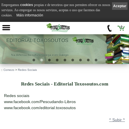
Empregamos
cookies
propias e de terceiros que nos permiten ofrecer os nosos
Aceptar
servizos. Ao empregar os nosos servizos, aceptas o uso que facemos das
cookies.
Máis información
0
EDITORIAL TOXOSOUTOS
Na defensa da cultura Galega e en Galego
::
Comezo
>
Redes Sociais
Redes Sociais - Editorial Toxosoutos.com
Redes sociais
www.facebook.com/Pescudando-Libros
www.facebook.com/editorial.toxosoutos
^ Subir ^