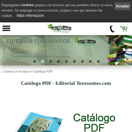
Empregamos
cookies
propias e de terceiros que nos permiten ofrecer os nosos
Aceptar
servizos. Ao empregar os nosos servizos, aceptas o uso que facemos das
cookies.
Máis información
0
EDITORIAL TOXOSOUTOS
Na defensa da cultura Galega e en Galego
::
Comezo
>
Servizos
>
Católogo PDF
Católogo PDF - Editorial Toxosoutos.com