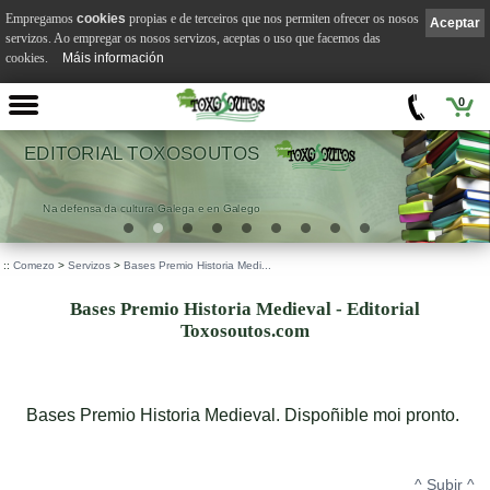
Empregamos
cookies
propias e de terceiros que nos permiten ofrecer os nosos
Aceptar
servizos. Ao empregar os nosos servizos, aceptas o uso que facemos das
cookies.
Máis información
0
EDITORIAL TOXOSOUTOS
Na defensa da cultura Galega e en Galego
::
Comezo
>
Servizos
>
Bases Premio Historia Medi...
Bases Premio Historia Medieval - Editorial
Toxosoutos.com
Bases Premio Historia Medieval. Dispoñible moi pronto.
^ Subir ^