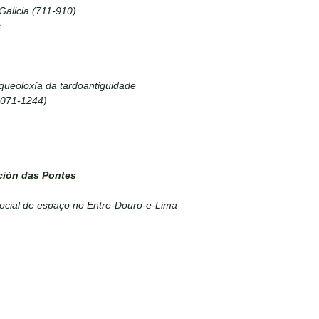
Galicia (711-910)
s
queoloxía da tardoantigüidade
1071-1244)
ción das Pontes
ocial de espaço no Entre-Douro-e-Lima