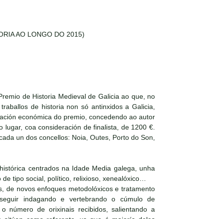
RIA AO LONGO DO 2015)
remio de Historia Medieval de Galicia ao que, no
aballos de historia non só antinxidos a Galicia,
otación económica do premio, concedendo ao autor
lugar, coa consideración de finalista, de 1200 €.
 cada un dos concellos: Noia, Outes, Porto do Son,
 histórica centrados na Idade Media galega, unha
e tipo social, político, relixioso, xenealóxico…
ais, de novos enfoques metodolóxicos e tratamento
 seguir indagando e vertebrando o cúmulo de
 número de orixinais recibidos, salientando a