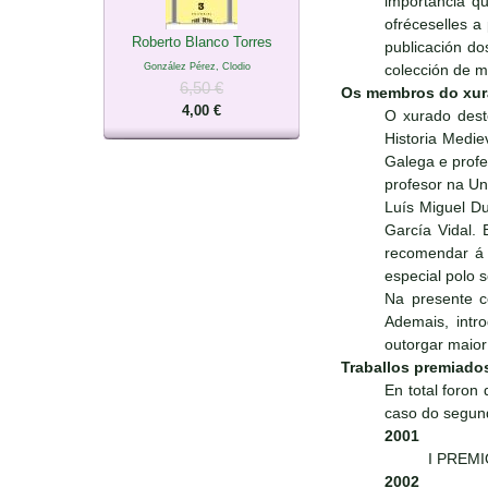
importancia qu
ofréceselles 
Roberto Blanco Torres
publicación do
González Pérez, Clodio
colección de ma
6,50 €
Os membros do xu
4,00 €
O xurado dest
Historia Medie
Galega e prof
profesor na Un
Luís Miguel Du
García Vidal. 
recomendar á E
especial polo s
Na presente c
Ademais, intr
outorgar maio
Traballos premiado
En total foron
caso do segund
2001
I PREMIO
2002