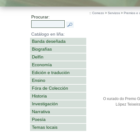
::
Comezo
>
Servizos
>
Premios e 
Procurar:
Catálogo en liña:
Banda deseñada
Biografías
Delfín
Economía
Edición e tradución
Ensino
Fóra de Colección
Historia
O xurado do Premo Ga
Investigación
López Teixeir
Narrativa
Poesía
Temas locais