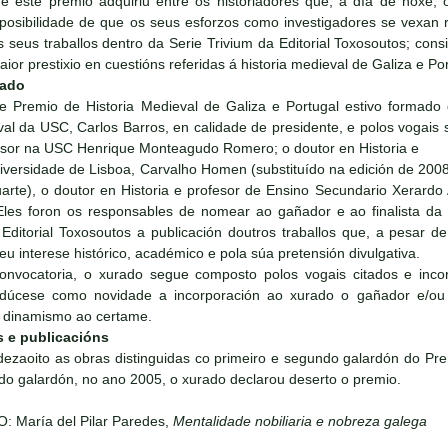
e este premio adquiriu entre os historiadores que, a día de hoxe, 
a posibilidade de que os seus esforzos como investigadores se vex
s seus traballos dentro da Serie Trivium da Editorial Toxosoutos; con
ior prestixio en cuestións referidas á historia medieval de Galiza e Por
rado
e Premio de Historia Medieval de Galiza e Portugal estivo formado 
val da USC, Carlos Barros, en calidade de presidente, e polos vogais s
esor na USC Henrique Monteagudo Romero; o doutor en Historia e
iversidade de Lisboa, Carvalho Homen (substituído na edición de 2008
arte), o doutor en Historia e profesor de Ensino Secundario Xerardo
Eles foron os responsables de nomear ao gañador e ao finalista da 
ditorial Toxosoutos a publicación doutros traballos que, a pesar d
eu interese histórico, académico e pola súa pretensión divulgativa.
onvocatoria, o xurado segue composto polos vogais citados e inc
odúcese como novidade a incorporación ao xurado o gañador e/ou f
r dinamismo ao certame.
s e publicacións
 dezaoito as obras distinguidas co primeiro e segundo galardón do Pre
o galardón, no ano 2005, o xurado declarou deserto o premio.
: María del Pilar Paredes,
Mentalidade nobiliaria e nobreza galega