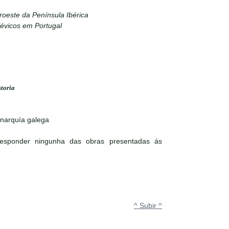
roeste da Península Ibérica
évicos em Portugal
storia
onarquía galega
responder ningunha das obras presentadas ás
^ Subir ^