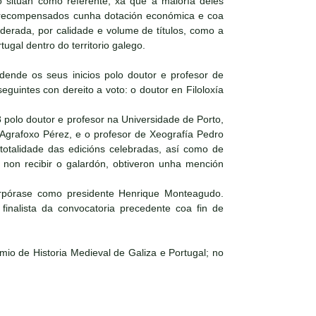
o sitúan como referente, xa que á maioría deles
an recompensados cunha dotación económica e coa
siderada, por calidade e volume de títulos, como a
tugal dentro do territorio galego.
dende os seus inicios polo doutor e profesor de
eguintes con dereito a voto: o doutor en Filoloxía
 polo doutor e profesor na Universidade de Porto,
 Agrafoxo Pérez, e o profesor de Xeografía Pedro
totalidade das edicións celebradas, así como de
e non recibir o galardón, obtiveron unha mención
orpórase como presidente Henrique Monteagudo.
inalista da convocatoria precedente coa fin de
mio de Historia Medieval de Galiza e Portugal; no