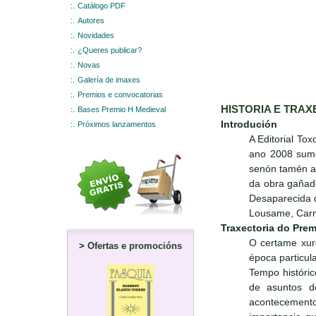
:.
Catálogo PDF
:.
Autores
:.
Novidades
:.
¿Queres publicar?
:.
Novas
:.
Galería de imaxes
:.
Premios e convocatorias
HISTORIA E TRAX
:.
Bases Premio H Medieval
Introdución
:.
Próximos lanzamentos
A Editorial To
ano 2008 sumou
senón tamén a 
da obra gañado
Desaparecida d
Lousame, Carn
Traxectoria do Prem
O certame xurd
>
Ofertas e promocións
época particula
Tempo históric
de asuntos d
acontecemento