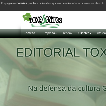
Empregamos
cookies
propias e de terceiros que nos permiten ofrecer os nosos servizos. A
Comezo
Empresa
Tenda
Clientes
Axuda
EDITORIAL T
Na defensa da cultura 