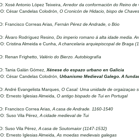
: Xosé Antonio López Teixeira,
Arredor da conformación do Reino de 
IO: César Candelas Colodrón,
O Cronicón de Hidacio, bispo de Chave
: Francisco Correas Arias,
Fernán Pérez de Andrade, o Bóo
O: Álvaro Rodríguez Resino,
Do imperio romano á alta idade media. Ar
O: Cristina Almeida e Cunha,
A chancelaria arquiepiscopal de Braga (
O: Renan Frighetto,
Valério do Bierzo. Autobiografía
O: Tania Galán Gómez,
Xénese do espazo urbano en Galicia
IO: César Candelas Colodrón,
Urbanismo Medieval Galego. A funda
O: André Evangelista Marques,
O Casal: Uma unidade de orgaizaçao s
O: Ernesto Iglesias Almeida,
O antigo bispado de Tui en Portugal
: Francisco Correa Arias,
A casa de Andrade. 1160-1540
O: Suso Vila Pérez,
A cidade medieval de Tui
O: Suso Vila Pérez,
A casa de Soutomaior (1147-1532)
O: Ernesto Iglesias Almeida,
As moedas medievais galegas