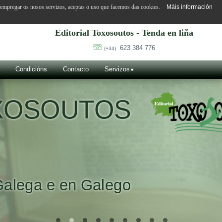
o empregar os nosos servizos, aceptas o uso que facemos das cookies.
Máis información
Editorial Toxosoutos - Tenda en liña
623 384 776
(+34)
Condicións
Contacto
Servizos
OXOSOUTOS
Galega e en Galego