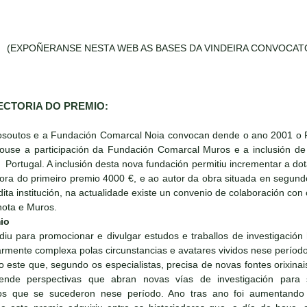
(EXPOÑERANSE NESTA WEB AS BASES DA VINDEIRA CONVOCATO
ECTORIA DO PREMIO:
xosoutos e a Fundación Comarcal Noia convocan dende o ano 2001 o P
se a participación da Fundación Comarcal Muros e a inclusión de tr
Portugal. A inclusión desta nova fundación permitiu incrementar a d
ra do primeiro premio 4000 €, e ao autor da obra situada en segundo 
ita institución, na actualidade existe un convenio de colaboración con
ota e Muros.
io
iu para promocionar e divulgar estudos e traballos de investigación
rmente complexa polas circunstancias e avatares vividos nese período d
o este que, segundo os especialistas, precisa de novas fontes orixin
ende perspectivas que abran novas vías de investigación para
s que se sucederon nese período. Ano tras ano foi aumentando o