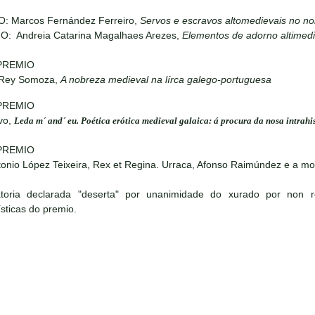
O: Marcos Fernández Ferreiro,
Servos e escravos altomedievais no no
IO: Andreia Catarina Magalhaes Arezes,
Elementos de adorno altimedi
PREMIO
 Rey Somoza,
A nobreza medieval na lírca galego-portuguesa
PREMIO
vo,
Leda m´ and´ eu. Poética erótica medieval galaica: á procura da nosa intrahi
PREMIO
onio López Teixeira, Rex et Regina. Urraca, Afonso Raimúndez e a m
toria declarada "deserta" por unanimidade do xurado por non 
ísticas do premio.