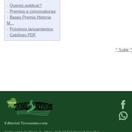
Queres publicar?
:.
Premios e convocatorias
:.
Bases Premio Historia
:.
M...
Próximos lanzamientos
:.
Católogo PDF
:.
^ Subir ^
Editorial Toxosoutos.com