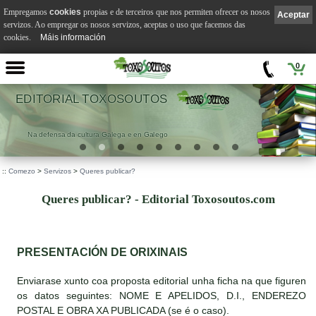
Empregamos
cookies
propias e de terceiros que nos permiten ofrecer os nosos
Aceptar
servizos. Ao empregar os nosos servizos, aceptas o uso que facemos das
cookies.
Máis información
0
EDITORIAL TOXOSOUTOS
Na defensa da cultura Galega e en Galego
::
Comezo
>
Servizos
>
Queres publicar?
Queres publicar? - Editorial Toxosoutos.com
PRESENTACIÓN DE ORIXINAIS
Enviarase xunto coa proposta editorial unha ficha na que figuren
os datos seguintes: NOME E APELIDOS, D.I., ENDEREZO
POSTAL E OBRA XA PUBLICADA (se é o caso).