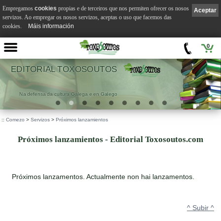
Empregamos
cookies
propias e de terceiros que nos permiten ofrecer os nosos
Aceptar
servizos. Ao empregar os nosos servizos, aceptas o uso que facemos das
cookies.
Máis información
0
EDITORIAL TOXOSOUTOS
Na defensa da cultura Galega e en Galego
::
Comezo
>
Servizos
>
Próximos lanzamientos
Próximos lanzamientos - Editorial Toxosoutos.com
Próximos lanzamentos. Actualmente non hai lanzamentos.
^ Subir ^