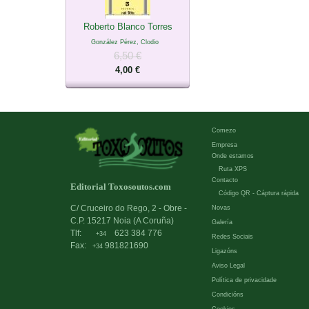
Roberto Blanco Torres
González Pérez, Clodio
6,50 €
4,00 €
Comezo
Empresa
Onde estamos
Ruta XPS
Contacto
Editorial Toxosoutos.com
Código QR - Cáptura rápida
C/ Cruceiro do Rego, 2 - Obre -
Novas
C.P. 15217 Noia (A Coruña)
Galería
Tlf:
623 384 776
+34
Redes Sociais
Fax:
981821690
+34
Ligazóns
Aviso Legal
Política de privacidade
Condicións