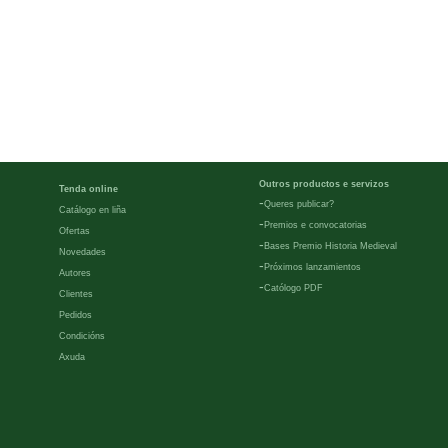
Outros productos e servizos
Tenda online
-
Queres publicar?
Catálogo en liña
-
Premios e convocatorias
Ofertas
-
Bases Premio Historia Medieval
Novedades
-
Próximos lanzamientos
Autores
-
Católogo PDF
Clientes
Pedidos
Condicións
Axuda