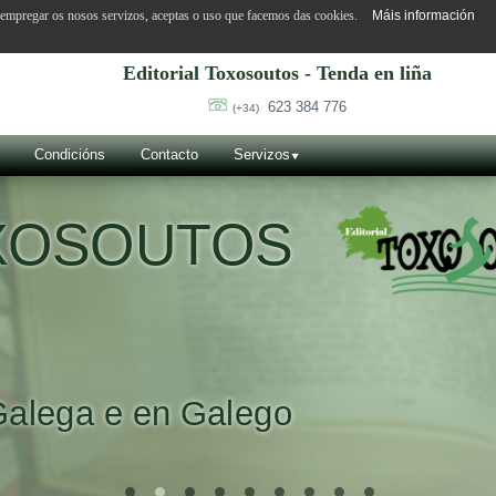
o empregar os nosos servizos, aceptas o uso que facemos das cookies.
Máis información
Editorial Toxosoutos - Tenda en liña
623 384 776
(+34)
Condicións
Contacto
Servizos
OXOSOUTOS
Galega e en Galego