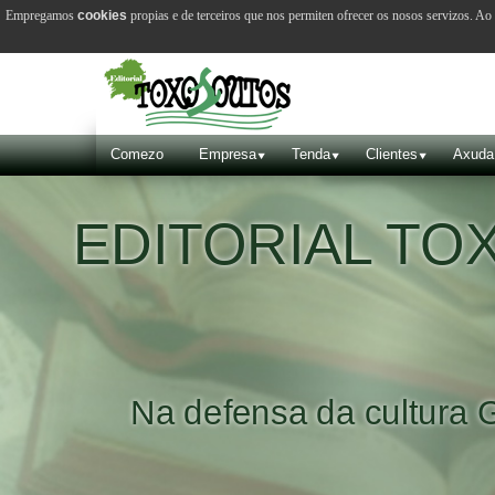
Empregamos
cookies
propias e de terceiros que nos permiten ofrecer os nosos servizos. A
Comezo
Empresa
Tenda
Clientes
Axuda
EDITORIAL T
Na defensa da cultura 