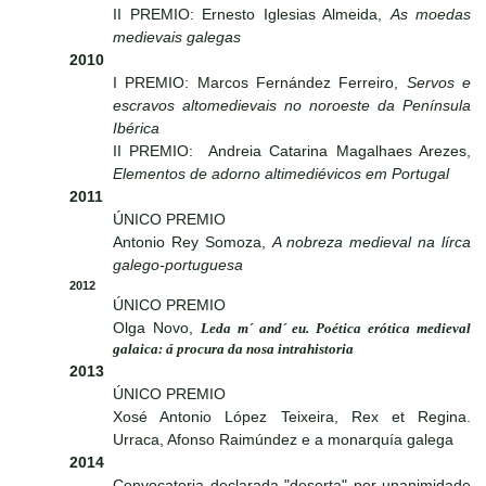
II PREMIO: Ernesto Iglesias Almeida,
As moedas
medievais galegas
2010
I PREMIO: Marcos Fernández Ferreiro,
Servos e
escravos altomedievais no noroeste da Península
Ibérica
II PREMIO: Andreia Catarina Magalhaes Arezes,
Elementos de adorno altimediévicos em Portugal
2011
ÚNICO PREMIO
Antonio Rey Somoza,
A nobreza medieval na lírca
galego-portuguesa
2012
ÚNICO PREMIO
Olga Novo,
Leda m´ and´ eu. Poética erótica medieval
galaica: á procura da nosa intrahistoria
2013
ÚNICO PREMIO
Xosé Antonio López Teixeira, Rex et Regina.
Urraca, Afonso Raimúndez e a monarquía galega
2014
Convocatoria declarada "deserta" por unanimidade