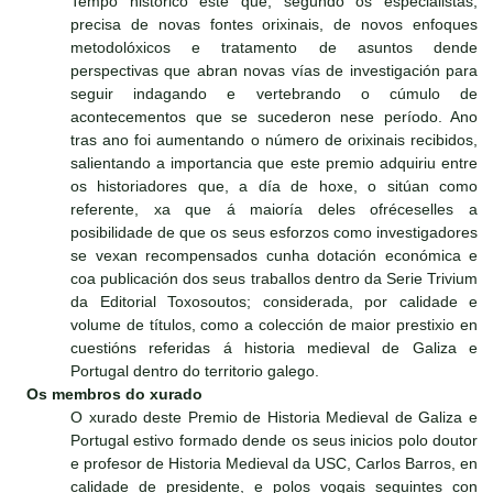
Tempo histórico este que, segundo os especialistas,
precisa de novas fontes orixinais, de novos enfoques
metodolóxicos e tratamento de asuntos dende
perspectivas que abran novas vías de investigación para
seguir indagando e vertebrando o cúmulo de
acontecementos que se sucederon nese período. Ano
tras ano foi aumentando o número de orixinais recibidos,
salientando a importancia que este premio adquiriu entre
os historiadores que, a día de hoxe, o sitúan como
referente, xa que á maioría deles ofréceselles a
posibilidade de que os seus esforzos como investigadores
se vexan recompensados cunha dotación económica e
coa publicación dos seus traballos dentro da Serie Trivium
da Editorial Toxosoutos; considerada, por calidade e
volume de títulos, como a colección de maior prestixio en
cuestións referidas á historia medieval de Galiza e
Portugal dentro do territorio galego.
Os membros do xurado
O xurado deste Premio de Historia Medieval de Galiza e
Portugal estivo formado dende os seus inicios polo doutor
e profesor de Historia Medieval da USC, Carlos Barros, en
calidade de presidente, e polos vogais seguintes con