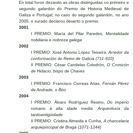
En total foron dezaoito as obras distinguidas co primeiro e
segundo galardón do Premio de Historia Medieval de
Galiza e Portugal; no caso do segundo galardón, no ano
2005, o xurado declarou deserto o premio.
2001
I PREMIO: María del Pilar Paredes,
Mentalidade
nobiliaria e nobreza galega
2002
I PREMIO: Xosé Antonio López Teixeira,
Arredor da
conformación do Reino de Galicia (711-910)
II PREMIO: César Candelas Colodrón,
O Cronicón
de Hidacio, bispo de Chaves
2003
I PREMIO: Francisco Correas Arias,
Fernán Pérez
de Andrade, o Bóo
2004
I PREMIO: Álvaro Rodríguez Resino,
Do imperio
romano á alta idade media. Arqueoloxía da
tardoantigüidade
II PREMIO: Cristina Almeida e Cunha,
A chancelaria
arquiepiscopal de Braga (1071-1244)