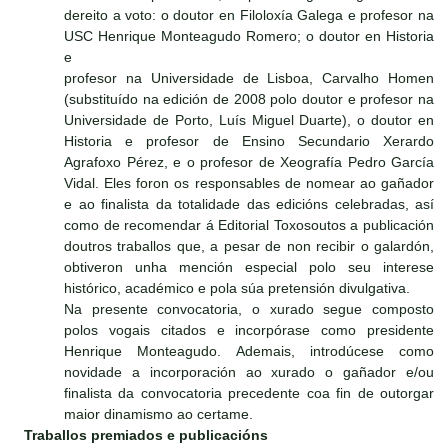
dereito a voto: o doutor en Filoloxía Galega e profesor na
USC Henrique Monteagudo Romero; o doutor en Historia
e
profesor na Universidade de Lisboa, Carvalho Homen
(substituído na edición de 2008 polo doutor e profesor na
Universidade de Porto, Luís Miguel Duarte), o doutor en
Historia e profesor de Ensino Secundario Xerardo
Agrafoxo Pérez, e o profesor de Xeografía Pedro García
Vidal. Eles foron os responsables de nomear ao gañador
e ao finalista da totalidade das edicións celebradas, así
como de recomendar á Editorial Toxosoutos a publicación
doutros traballos que, a pesar de non recibir o galardón,
obtiveron unha mención especial polo seu interese
histórico, académico e pola súa pretensión divulgativa.
Na presente convocatoria, o xurado segue composto
polos vogais citados e incorpórase como presidente
Henrique Monteagudo. Ademais, introdúcese como
novidade a incorporación ao xurado o gañador e/ou
finalista da convocatoria precedente coa fin de outorgar
maior dinamismo ao certame.
Traballos premiados e publicacións