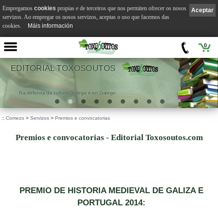
Empregamos
cookies
propias e de terceiros que nos permiten ofrecer os nosos
Aceptar
servizos. Ao empregar os nosos servizos, aceptas o uso que facemos das
cookies.
Máis información
0
EDITORIAL TOXOSOUTOS
Na defensa da cultura Galega e en Galego
::
Comezo
>
Servizos
>
Premios e convocatorias
Premios e convocatorias - Editorial Toxosoutos.com
PREMIO DE HISTORIA MEDIEVAL DE GALIZA E
PORTUGAL 2014: