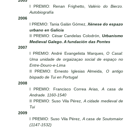
2005
I PREMIO: Renan Frighetto,
Valério do Bierzo.
Autobiografía
2006
I PREMIO: Tania Galán Gómez,
Xénese do espazo
urbano en Galicia
II PREMIO: César Candelas Colodrón,
Urbanismo
Medieval Galego. A fundación das Pontes
2007
I PREMIO: André Evangelista Marques,
O Casal:
Uma unidade de orgaizaçao social de espaço no
Entre-Douro-e-Lima
II PREMIO: Ernesto Iglesias Almeida,
O antigo
bispado de Tui en Portugal
2008
I PREMIO: Francisco Correa Arias,
A casa de
Andrade. 1160-1540
II PREMIO: Suso Vila Pérez,
A cidade medieval de
Tui
2009
I PREMIO: Suso Vila Pérez,
A casa de Soutomaior
(1147-1532)