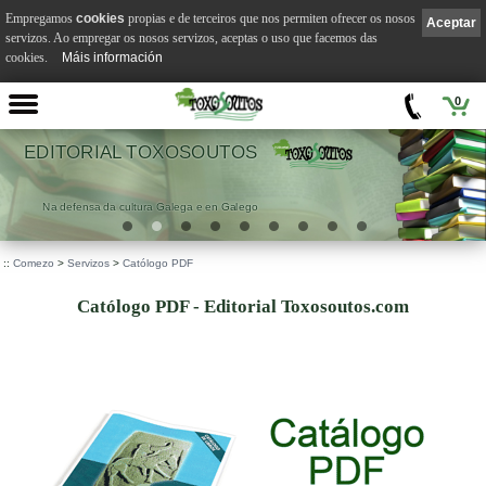
Empregamos
cookies
propias e de terceiros que nos permiten ofrecer os nosos
Aceptar
servizos. Ao empregar os nosos servizos, aceptas o uso que facemos das
cookies.
Máis información
0
EDITORIAL TOXOSOUTOS
Na defensa da cultura Galega e en Galego
::
Comezo
>
Servizos
>
Católogo PDF
Católogo PDF - Editorial Toxosoutos.com