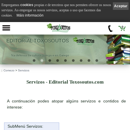
Empregamos
cookies
propias e de terceiros que nos permiten ofrecer os nosos
Aceptar
servizos. Ao empregar os nosos servizos, aceptas o uso que facemos das
cookies.
Máis información
0
EDITORIAL TOXOSOUTOS
Na defensa da cultura Galega e en Galego
::
Comezo
>
Servizos
Servizos - Editorial Toxosoutos.com
A continuación podes atopar algúns servizos e contidos de
interese:
SubMenú Servizos: