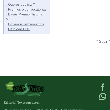
Queres publicar?
:.
Premios e convocatorias
:.
Bases Premio Historia
:.
M...
Próximos lanzamientos
:.
Católogo PDF
:.
^ Subir ^
Editorial Toxosoutos.com