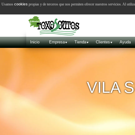
Usamos
cookies
propias y de terceros que nos permiten ofrecer nuestros servicios. Al utiliz
Inicio
Empresa
Tienda
Clientes
Ayuda
VILA 