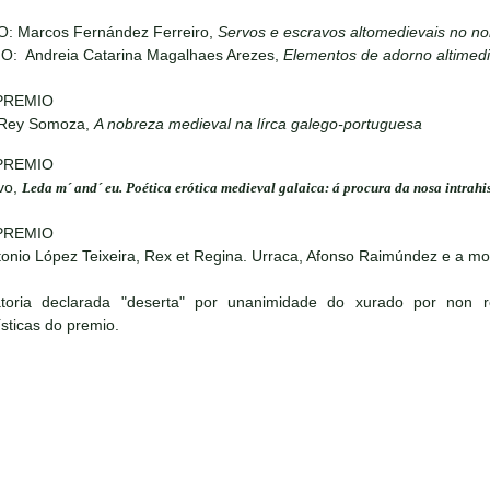
O: Marcos Fernández Ferreiro,
Servos e escravos altomedievais no no
IO: Andreia Catarina Magalhaes Arezes,
Elementos de adorno altimedi
PREMIO
 Rey Somoza,
A nobreza medieval na lírca galego-portuguesa
PREMIO
vo,
Leda m´ and´ eu. Poética erótica medieval galaica: á procura da nosa intrahi
PREMIO
onio López Teixeira, Rex et Regina. Urraca, Afonso Raimúndez e a m
toria declarada "deserta" por unanimidade do xurado por non 
ísticas do premio.