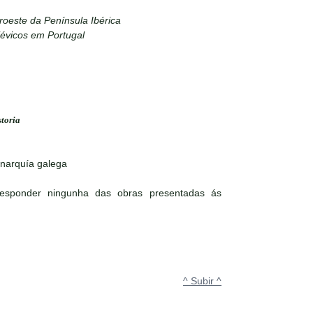
roeste da Península Ibérica
évicos em Portugal
storia
onarquía galega
responder ningunha das obras presentadas ás
^ Subir ^