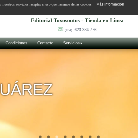
ar nuestros servicios, aceptas el uso que hacemos de las cookies.
Más información
Editorial Toxosoutos - Tienda en Línea
623 384 776
(+34)
Condiciones
Contacto
Servicios
SUÁREZ