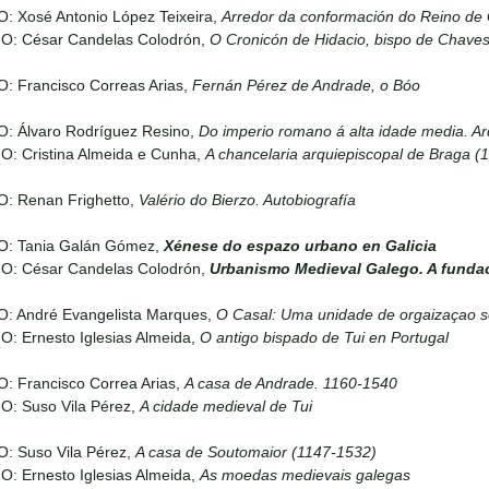
: Xosé Antonio López Teixeira,
Arredor da conformación do Reino de 
IO: César Candelas Colodrón,
O Cronicón de Hidacio, bispo de Chave
: Francisco Correas Arias,
Fernán Pérez de Andrade, o Bóo
O: Álvaro Rodríguez Resino,
Do imperio romano á alta idade media. Ar
O: Cristina Almeida e Cunha,
A chancelaria arquiepiscopal de Braga (
O: Renan Frighetto,
Valério do Bierzo. Autobiografía
O: Tania Galán Gómez,
Xénese do espazo urbano en Galicia
IO: César Candelas Colodrón,
Urbanismo Medieval Galego. A funda
O: André Evangelista Marques,
O Casal: Uma unidade de orgaizaçao s
O: Ernesto Iglesias Almeida,
O antigo bispado de Tui en Portugal
: Francisco Correa Arias,
A casa de Andrade. 1160-1540
O: Suso Vila Pérez,
A cidade medieval de Tui
O: Suso Vila Pérez,
A casa de Soutomaior (1147-1532)
O: Ernesto Iglesias Almeida,
As moedas medievais galegas