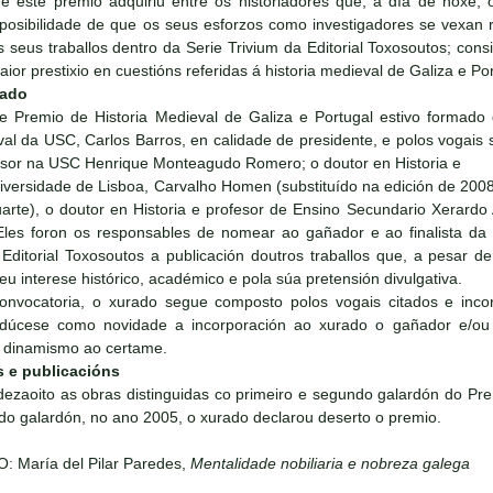
e este premio adquiriu entre os historiadores que, a día de hoxe, 
a posibilidade de que os seus esforzos como investigadores se vex
s seus traballos dentro da Serie Trivium da Editorial Toxosoutos; con
ior prestixio en cuestións referidas á historia medieval de Galiza e Por
rado
e Premio de Historia Medieval de Galiza e Portugal estivo formado 
val da USC, Carlos Barros, en calidade de presidente, e polos vogais s
esor na USC Henrique Monteagudo Romero; o doutor en Historia e
iversidade de Lisboa, Carvalho Homen (substituído na edición de 2008
arte), o doutor en Historia e profesor de Ensino Secundario Xerardo
Eles foron os responsables de nomear ao gañador e ao finalista da 
ditorial Toxosoutos a publicación doutros traballos que, a pesar d
eu interese histórico, académico e pola súa pretensión divulgativa.
onvocatoria, o xurado segue composto polos vogais citados e inc
odúcese como novidade a incorporación ao xurado o gañador e/ou f
r dinamismo ao certame.
s e publicacións
 dezaoito as obras distinguidas co primeiro e segundo galardón do Pre
o galardón, no ano 2005, o xurado declarou deserto o premio.
: María del Pilar Paredes,
Mentalidade nobiliaria e nobreza galega