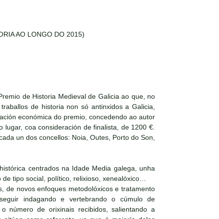
RIA AO LONGO DO 2015)
remio de Historia Medieval de Galicia ao que, no
aballos de historia non só antinxidos a Galicia,
otación económica do premio, concedendo ao autor
lugar, coa consideración de finalista, de 1200 €.
 cada un dos concellos: Noia, Outes, Porto do Son,
 histórica centrados na Idade Media galega, unha
e tipo social, político, relixioso, xenealóxico…
ais, de novos enfoques metodolóxicos e tratamento
 seguir indagando e vertebrando o cúmulo de
 número de orixinais recibidos, salientando a