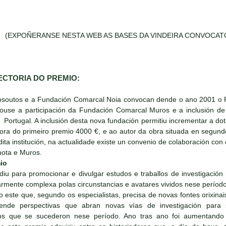
(EXPOÑERANSE NESTA WEB AS BASES DA VINDEIRA CONVOCATO
ECTORIA DO PREMIO:
xosoutos e a Fundación Comarcal Noia convocan dende o ano 2001 o P
se a participación da Fundación Comarcal Muros e a inclusión de tr
Portugal. A inclusión desta nova fundación permitiu incrementar a d
ra do primeiro premio 4000 €, e ao autor da obra situada en segundo 
ita institución, na actualidade existe un convenio de colaboración con
ota e Muros.
io
iu para promocionar e divulgar estudos e traballos de investigación
rmente complexa polas circunstancias e avatares vividos nese período d
o este que, segundo os especialistas, precisa de novas fontes orixin
ende perspectivas que abran novas vías de investigación para
s que se sucederon nese período. Ano tras ano foi aumentando o