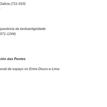
Galicia (711-910)
s
queoloxía da tardoantigüidade
1071-1244)
ción das Pontes
ocial de espaço no Entre-Douro-e-Lima