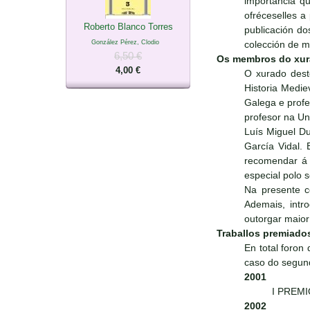
importancia qu
ofréceselles 
Roberto Blanco Torres
publicación do
González Pérez, Clodio
colección de ma
6,50 €
Os membros do xu
4,00 €
O xurado dest
Historia Medie
Galega e prof
profesor na Un
Luís Miguel Du
García Vidal. 
recomendar á E
especial polo s
Na presente c
Ademais, intr
outorgar maio
Traballos premiado
En total foron
caso do segund
2001
I PREMIO
2002