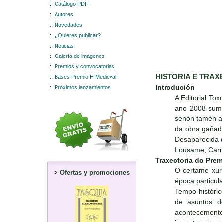
:.
Catálogo PDF
:.
Autores
:.
Novedades
:.
¿Quieres publicar?
:.
Noticias
:.
Galería de imágenes
:.
Premios y convocatorias
HISTORIA E TRAX
:.
Bases Premio H Medieval
Introdución
:.
Próximos lanzamientos
A Editorial To
ano 2008 sumou
senón tamén a 
da obra gañado
Desaparecida d
Lousame, Carn
Traxectoria do Prem
O certame xurd
>
Ofertas y promociones
época particula
Tempo históric
de asuntos d
acontecemento