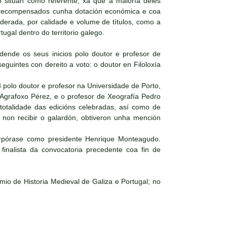
o sitúan como referente, xa que á maioría deles
an recompensados cunha dotación económica e coa
siderada, por calidade e volume de títulos, como a
tugal dentro do territorio galego.
dende os seus inicios polo doutor e profesor de
eguintes con dereito a voto: o doutor en Filoloxía
 polo doutor e profesor na Universidade de Porto,
 Agrafoxo Pérez, e o profesor de Xeografía Pedro
totalidade das edicións celebradas, así como de
e non recibir o galardón, obtiveron unha mención
orpórase como presidente Henrique Monteagudo.
inalista da convocatoria precedente coa fin de
mio de Historia Medieval de Galiza e Portugal; no