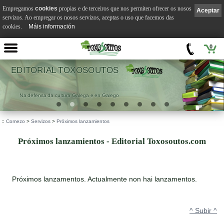
Empregamos
cookies
propias e de terceiros que nos permiten ofrecer os nosos
Aceptar
servizos. Ao empregar os nosos servizos, aceptas o uso que facemos das
cookies.
Máis información
0
EDITORIAL TOXOSOUTOS
Na defensa da cultura Galega e en Galego
::
Comezo
>
Servizos
>
Próximos lanzamientos
Próximos lanzamientos - Editorial Toxosoutos.com
Próximos lanzamentos. Actualmente non hai lanzamentos.
^ Subir ^