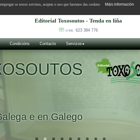
o empregar os nosos servizos, aceptas o uso que facemos das cookies.
Máis información
Editorial Toxosoutos - Tenda en liña
623 384 776
(+34)
Condicións
Contacto
Servizos
OXOSOUTOS
Galega e en Galego