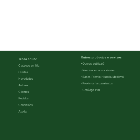
Outros productos e servizos
Tenda online
-
Queres publicar?
Catálogo en liña
-
Premios e convocatorias
Ofertas
-
Bases Premio Historia Medieval
Novedades
-
Próximos lanzamientos
Autores
-
Católogo PDF
Clientes
Pedidos
Condicións
Axuda