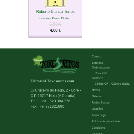
Roberto Blanco Torres
González Pérez, Clodio
6,50 €
4,00 €
Comezo
Empresa
Onde estamos
Ruta XPS
Contacto
Editorial Toxosoutos.com
Código QR - Cáptura rápida
C/ Cruceiro do Rego, 2 - Obre -
Novas
C.P. 15217 Noia (A Coruña)
Galería
Tlf:
623 384 776
+34
Redes Sociais
Fax:
981821690
+34
Ligazóns
Aviso Legal
Política de privacidade
Condicións