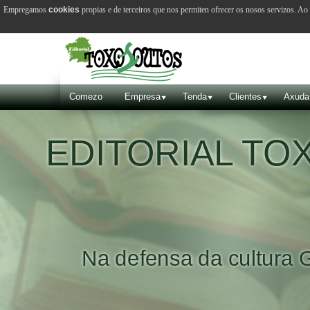
Empregamos
cookies
propias e de terceiros que nos permiten ofrecer os nosos servizos. A
Comezo
Empresa
Tenda
Clientes
Axuda
EDITORIAL T
Na defensa da cultura 