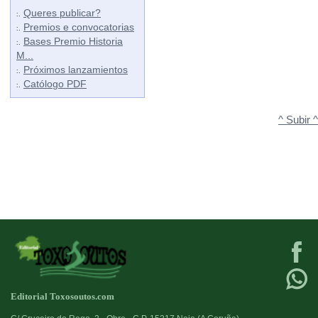
Queres publicar?
:.
Premios e convocatorias
:.
Bases Premio Historia
:.
M...
Próximos lanzamientos
:.
Católogo PDF
:.
^ Subir ^
Editorial Toxosoutos.com