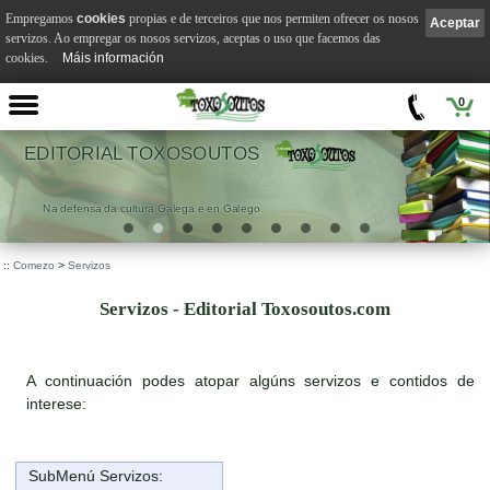
Empregamos
cookies
propias e de terceiros que nos permiten ofrecer os nosos
Aceptar
servizos. Ao empregar os nosos servizos, aceptas o uso que facemos das
cookies.
Máis información
0
EDITORIAL TOXOSOUTOS
Na defensa da cultura Galega e en Galego
::
Comezo
>
Servizos
Servizos - Editorial Toxosoutos.com
A continuación podes atopar algúns servizos e contidos de
interese:
SubMenú Servizos: