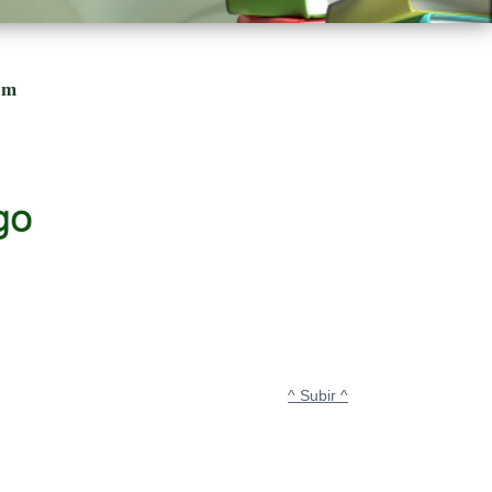
om
^ Subir ^