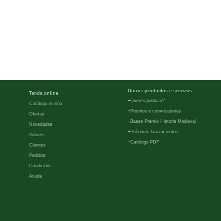
Outros productos e servizos
Tenda online
-
Queres publicar?
Catálogo en liña
-
Premios e convocatorias
Ofertas
-
Bases Premio Historia Medieval
Novedades
-
Próximos lanzamientos
Autores
-
Católogo PDF
Clientes
Pedidos
Condicións
Axuda