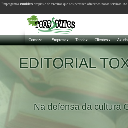
Empregamos
cookies
propias e de terceiros que nos permiten ofrecer os nosos servizos. A
Comezo
Empresa
Tenda
Clientes
Axuda
EDITORIAL T
Na defensa da cultura 