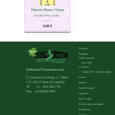
Roberto Blanco Torres
González Pérez, Clodio
6,50 €
4,00 €
Comezo
Empresa
Onde estamos
Ruta XPS
Contacto
Editorial Toxosoutos.com
Código QR - Cáptura rápida
C/ Cruceiro do Rego, 2 - Obre -
Novas
C.P. 15217 Noia (A Coruña)
Galería
Tlf:
623 384 776
+34
Redes Sociais
Fax:
981821690
+34
Ligazóns
Aviso Legal
Política de privacidade
Condicións