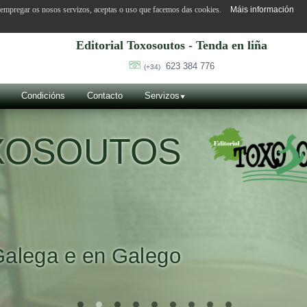
o empregar os nosos servizos, aceptas o uso que facemos das cookies.
Máis información
Editorial Toxosoutos - Tenda en liña
623 384 776
(+34)
Condicións
Contacto
Servizos
OXOSOUTOS
Galega e en Galego